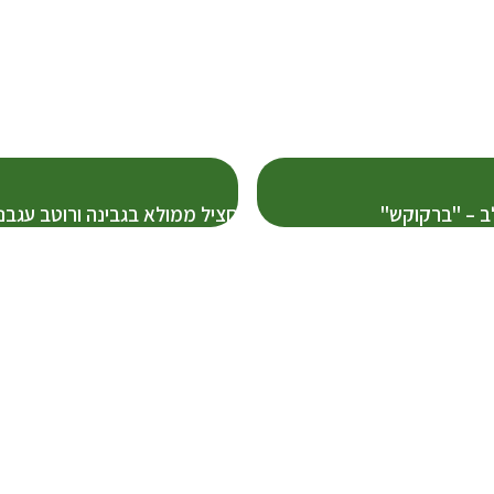
ב – "ברקוקש"
חציל ממולא בגבינה ורוטב עגבני