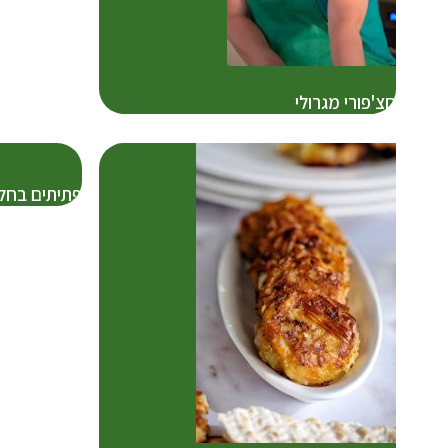
חצ'פורי מגרולי
פתיתים בחל