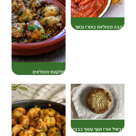
גמבה ממולאת באורז ובשר
פולקעס ממולאים
תבשיל אורז ועוף עטוף בבצק