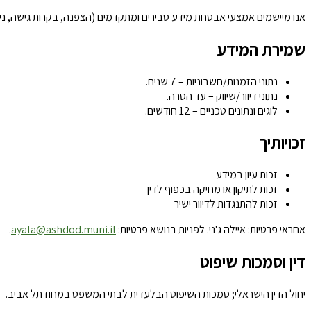
אנו מיישמים אמצעי אבטחת מידע סבירים ומתקדמים (הצפנה, בקרות גישה, ני
שמירת המידע
נתוני הזמנות/חשבוניות – 7 שנים.
נתוני דיוור/שיווק – עד הסרה.
לוגים ונתונים טכניים – 12 חודשים.
זכויותיך
זכות עיון במידע
זכות לתיקון או מחיקה בכפוף לדין
זכות להתנגדות לדיוור ישיר
אחראי פרטיות: איילה ג'ני. לפניות בנושא פרטיות:
ayala@ashdod.muni.il
.
דין וסמכות שיפוט
יחול הדין הישראלי; סמכות השיפוט הבלעדית לבתי המשפט במחוז תל אביב.