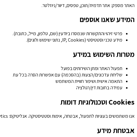
האתר מספק: אתר תדמית/תוכן, טפסים, דיוור/ניוזלטר.
המידע שאנו אוספים
פרטי זיהוי והתקשרות שנמסרו ביודעין (שם, טלפון, מייל, כתובת).
מידע טכני וסטטיסטי (IP, Cookies, נתוני שימוש ולוגים).
מטרות השימוש במידע
תפעול האתר ומתן השירותים בפועל
שליחת עדכונים/הצעות (בהסכמה) עם אפשרות הסרה בכל עת
התאמה אישית ושיפור חוויית המשתמש
עמידה בחובות דין/רגולציה
Cookies וטכנולוגיות דומות
אנו משתמשים בעוגיות לתפעול, אבטחה, אימות וסטטיסטיקה. אנליטיקס: Google Analytics. ניתן לנהל/לחסום עוגיות בדפדפן; חסימה עלולה לפגוע בפונקציונליות.
אבטחת מידע