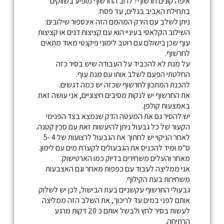
איפה קונים חרשוף? לרוב החרשוף מופיע בשווקים
בתחילת האביב בגלים, עד פסח.
ניתן לשלב עם הירק המהמם הזה אינספור שילובים:
השילוב הקלאסי בעיניי הוא עם קציצות דגים או קציצות
עוף שכן בישולם עם רוטב לימוני פיקנטי מאוד מתאים
לחרשוף.
על מנת לא להכביד על העבודה שיש בסיר כזה
החלטתי הפעם לשלב אותו עם מנת עוף.
להכנת המתכון לחרשוף שכזה יש כמה דגשים.
את החרשוף יש לנקות מסיבים חיצוניים, אני עושה זאת
באמצעות קולפן.
יש להסיר גם את המעטה הדק שנמצא בצד הפנימי
הקעור של כל גבעול ניתן להיעשות זאת עם סכין קטנה.
לאחר הניקוי יש לחתוך את הגבעול לרצועות של 4 -5
ס"מ ומיד להכניס את הגבעולים לקערת מים עם לימון.
מאחר והעלים משחירים בדיוק כמו הארטישוק.
אני ממליצה לעבוד עם כפפות מאחר וגם האצבעות
משחירות בעת הקילוף.
גבעולי החרשוף עקשניים בעת הבישול, לכן יש לשלוק
אותם לפני במים עד לריכוך, את השלב הזה ממליצה
לעשות בסיר לחץ ולבשל אותם כ 20 דקות מרגע
הרתיחה.