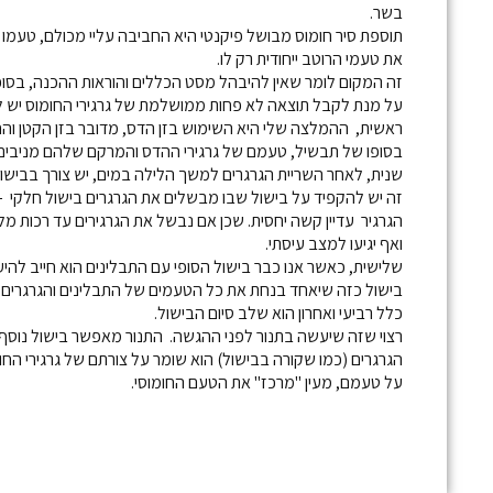
בשר.
תוספת סיר חומוס מבושל פיקנטי היא החביבה עליי מכולם, טעמו 
את טעמי הרוטב ייחודית רק לו.
זה המקום לומר שאין להיבהל מסט הכללים והוראות ההכנה, בסופו
על מנת לקבל תוצאה לא פחות ממושלמת של גרגירי החומוס יש ל
ראשית, ההמלצה שלי היא השימוש בזן הדס, מדובר בזן הקטן והחו
בסופו של תבשיל, טעמם של גרגירי ההדס והמרקם שלהם מניבים ס
שנית, לאחר השריית הגרגרים למשך הלילה במים, יש צורך בבישול
זה יש להקפיד על בישול שבו מבשלים את הגרגרים בישול חלקי
הגרגיר עדיין קשה יחסית. שכן אם נבשל את הגרגירים עד רכות מ
ואף יגיעו למצב עיסתי.
שלישית, כאשר אנו כבר בישול הסופי עם התבלינים הוא חייב להיעש
בישול כזה שיאחד בנחת את כל הטעמים של התבלינים והגרגרים י
כלל רביעי ואחרון הוא שלב סיום הבישול.
רצוי שזה שיעשה בתנור לפני ההגשה. התנור מאפשר בישול נוסף ב
הגרגרים (כמו שקורה בבישול) הוא שומר על צורתם של גרגירי החומ
על טעמם, מעין "מרכז" את הטעם החומוסי.