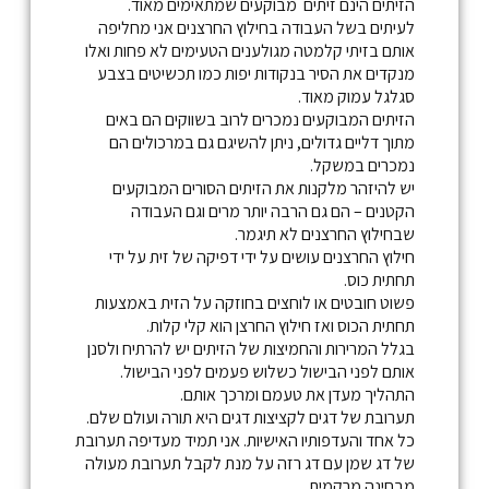
הזיתים הינם זיתים מבוקעים שמתאימים מאוד.
לעיתים בשל העבודה בחילוץ החרצנים אני מחליפה
אותם בזיתי קלמטה מגולענים הטעימים לא פחות ואלו
מנקדים את הסיר בנקודות יפות כמו תכשיטים בצבע
סגלגל עמוק מאוד.
הזיתים המבוקעים נמכרים לרוב בשווקים הם באים
מתוך דליים גדולים, ניתן להשיגם גם במרכולים הם
נמכרים במשקל.
יש להיזהר מלקנות את הזיתים הסורים המבוקעים
הקטנים – הם גם הרבה יותר מרים וגם העבודה
שבחילוץ החרצנים לא תיגמר.
חילוץ החרצנים עושים על ידי דפיקה של זית על ידי
תחתית כוס.
פשוט חובטים או לוחצים בחוזקה על הזית באמצעות
תחתית הכוס ואז חילוץ החרצן הוא קלי קלות.
בגלל המרירות והחמיצות של הזיתים יש להרתיח ולסנן
אותם לפני הבישול כשלוש פעמים לפני הבישול.
התהליך מעדן את טעמם ומרכך אותם.
תערובת של דגים לקציצות דגים היא תורה ועולם שלם.
כל אחד והעדפותיו האישיות. אני תמיד מעדיפה תערובת
של דג שמן עם דג רזה על מנת לקבל תערובת מעולה
מבחינה מרקמית.