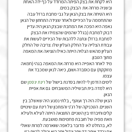
היא לקחת את בצק הפיתה המרודד על כף ידה האחת
ובשניה מרחה את הבצק במים.
היא הטיחה את בצק הנאן על גבי מחבת ברזל עבה
שהתחממה על הכיריים ולאחר שצידה התחתון של הנאן
נאפה היא הפכה את המחבת שבצק הנאן היה עדיין
דבוק למחבת (בגלל שהמים שהצמידו את הבצק
למחבת ברזל) ונתנה ללהבות של הכיריים לעשות את
עבודת הצלייה על החלק העליון שלו. צריבה של החלק
העליון מהאש הגלויה הייתה כאילו הוציאה את המאפה
מתוך הטבון.
מיד לאחר האפייה היא מרחה את המאפה בגהי (חמאה
מזוקקת) עם כוסברה ושום, כיאה לנאן שמכבד את
עצמו.
לימים הזדמן לי להיות בסדנת בישול של
רינת ינסמן
שם
היא למדה בית תבשיליה המשובחים גם את אפיית
הנאן.
הנאן שלה היה רך ועוטף , בלתי נמנע היה שאשלב בין
השניים. הטכניקה של רג'ני והמתכון של רינת עם שינויים
קלים וחיברתי בין השניים. התוצאה הייתה לעילא ולעילא
וזאת מפיה של חובבת פחמימות מושבעת.
לא, בהחלט לא מדובר בלאפה שווארמה למרות שאולי
אם נרדד אותה דק יותר וגדול יותר היא יכולה להיות כזו.