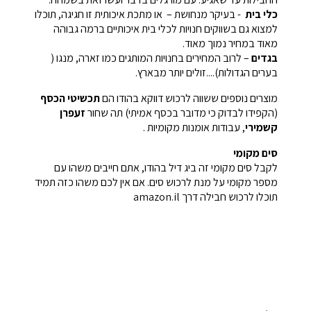
כלי בית
- בעיקר מנחושת – או מתכת איכותית זו חגיגה, תוכלו
למצוא גם בשווקים חנויות לכלי בית איכותיים ברמה גבוהה
מאוד במחיר נמוך מאוד.
בגדים
– לרוב המחירים בחנויות המותגים כמו זארה, מנגו (
בערים הגדולות)....זולים יותר מבארץ.
מוצרים נוספים ששווה לרכוש דווקא בהודו הם
תכשיטי הכסף
(הקפידו לבדוק כי מדובר בכסף אמיתי) תה שחור
זעפרן
קשמירי
, עבודות אומנות מקומיות .
סים מקומי
לקבל סים מקומי זה ביג דיל בהודו, אתם חייבים משהו עם
מספר מקומי על מנת לרכוש סים. אם אין לכם משהו כזה תמיד
תוכלו לרכוש חבילה דרך amazon.il