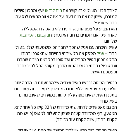
לצורך תכנון הטיול יצרנו קשר עם
תום לנדאו
יועץ ומתכנן טיולים
למזרח, שייתן לנו את חוות דעתו על איזה אזור מתאים לנסיעה
בחודש אפריל.
הוא הצביע על צפון הודו, אזור ניו דלהי בואכה דראמסללה.
לאחר שקראנו חומרים ברחבי האינטרנט
ובקבוצת הפייסבוק
של תום.
עשינו היכרות עם אניל שהפך לחבר הכי משמעותי שלנו בטיול
בהודו -
אניל
מספק את כל שירותי התיירות שתצטרכו בהודו.
החל מתכנון הטיול מתחילתו ועד סופו בכל רמת תיירות שתרצו
ועד טיפול נקודתי בגיוס נהג או מדריך מקומי. הכל לפי רצונכם
וטעמכם האישי.
כרטיסי הטיסה נרכשו באייר אינדיה שלהפתעתנו היו הרבה יותר
זולים עם מחיר אחיד ללא תנודה מתאריך לתאריך. זה מאוד נוח
בתכנון הטיול שאינו כופה עליך טיסות במועדים שאינם נוחים
בשל מחיר.
הם גם מאפשרים לקחת שתי מזוודות של 32 קילו כל אחד לתא
המטען, חוץ ממזוודה קטנה שניתן להעלות למטוס (כן יש מה
לקנות בהודו, שווה לקחת עוד מזוודה).
הטיול התחיל ביום הראשון לחול המועד של פסח, אייר אינדיה