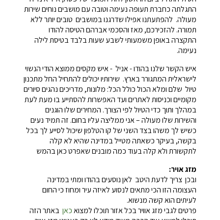
התגלתה כחברת תעופה נעימה וטובה עם מושבים נוחים שירות
מעולה. להפתעתנו אפילו שדרגנו במושבים טובים יותר ללא
תמורה. להזכירכם, מאז והסכמי אברהם הטיסה להודו
התקצרה באופן משמעותי לשבע שעות בלבד בטיסת לילה
נעימה.
איש הקשר שלנו בהודו - אניל - איש מקסים ממוצא הודי הנשוי
לישראלית המתגורר בארץ. שירותיו יכולים להתחיל החל מתכנון
טיול שלם ומלא הכול כולל הכל: מלונות, מדריכים נהגים סיורים
מקומיים וכניסות לאתרים ועד האפשרות להסתייע בו מעת לעת
במהלך ותוך כדי הטיול לפי הצורך. המחירים שלו הוגנים
והשירות שלו מעולה – אני ממליצה עליו בחום. זה תמיד נעים
כשיש לך משהו בצד השני של קו הטלפון שיכול לסייע לך בכל
בקשה, בעיקר כשאתה מטייל במדינה שהיא לא קלה
לתקשורת ולא קלה בעוד כמה מובנים שאפרט כאן בהמש
מזג אויר:
ובכן צריך לדעת היטב לאן נוסעים בהודו ומתי במדינה
העצומה הזו הכי מתאים לנסוע לאיזה עיר ומחוז כי החום
לעיתים הוא קשה מנשוא.
פרטים לגבי מזג אוויר בכל אזור תוכלו למצוא
כאן
באתר הזה