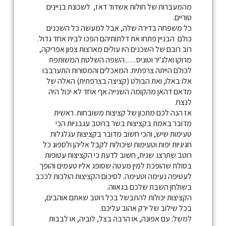
מהמעברות של חולות אשדוד דאז, לשכונת בניינים
טוריים.
כל משפחה בדירה שלה, אבל למעשה כל השכנים
כולם הבניין פתחו את דלתותיהם הפכו לבית אחד גדול.
רוב רובם של השכנים היו עולים מארצות צפון אפריקה,
מרוקו ואלג'יר וטוניס…. השפה השלטת המשותפת
לכולם הייתה צרפתית. המאכלים והמסורות התערבבו
אלו באלו, ואת הבולט (קציצה בצרפתית) האלה של
מדאם דהאן מהקומה השנייה אף אחד לא יכול היה
לנצח.
אז הנה לכם מתכון של קציצות משובחות. ראשית
מדובר באמת בקציצות בשר ברוטב עגבניות הכי
טעימות שיש, והכי חשוב מדובר בקציצות עגלגלות
חגיגיות יפות וטעימות שיכולות לקבל אליהן ולספוג כל
רוטב שתרצו. שנית, חשוב לדעת כי הקציצות עטופות
בסולת שהופכת למין מעטה שסופג אליו טעמים והופך
לעטיפה נעימה וטעימה. לסיכום הקציצות הולכות לככב
בשולחן השבת שלכם בגאווה.
הקציצות יכולות להתבשל בכל רוטב שאתם אוהבים,
בכל שילוב של ירק אהוב עליכם.
למשל: עם אפונה, או הרבה בצל, לוביה, או לבבות